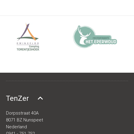
TenZer
Dorpsstraat 40A
8071 BZ Nunspeet
Nederland
0341 - 751 752