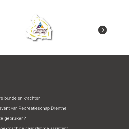
e bundelen krachten
event van Recreatieschap Drenthe
ste gebruiken?
zoekmachine naar slimme assistent