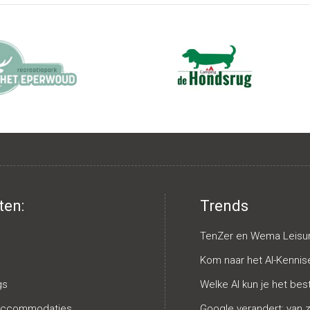
ten:
Trends
TenZer en Wema Leisur
Kom naar het AI-Kennis
gs
Welke AI kun je het be
saccommodaties
Google verandert: van 