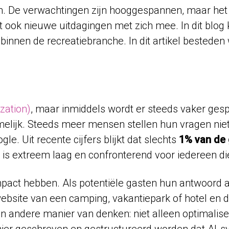
 doen. De verwachtingen zijn hooggespannen, maar het
t ook nieuwe uitdagingen met zich mee. In dit blog 
binnen de recreatiebranche. In dit artikel bestede
zation)
, maar inmiddels wordt er steeds vaker ges
melijk. Steeds meer mensen stellen hun vragen niet
e. Uit recente cijfers blijkt dat slechts
1% van de 
 is extreem laag en confronterend voor iedereen di
pact hebben. Als potentiële gasten hun antwoord al 
bsite van een camping, vakantiepark of hotel en d
 andere manier van denken: niet alleen optimalis
ier geschreven en gestructureerd worden dat AI-s