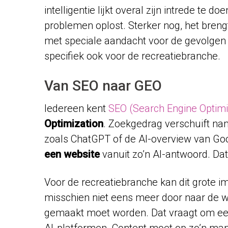
intelligentie lijkt overal zijn intrede te
problemen oplost. Sterker nog, het breng
met speciale aandacht voor de gevolgen 
specifiek ook voor de recreatiebranche.
Van SEO naar GEO
Iedereen kent
SEO (Search Engine Optimi
Optimization
. Zoekgedrag verschuift na
zoals ChatGPT of de AI-overview van Googl
een website
vanuit zo’n AI-antwoord. Dat
Voor de recreatiebranche kan dit grote im
misschien niet eens meer door naar de we
gemaakt moet worden. Dat vraagt om een
AI-platformen. Content moet op zo’n man